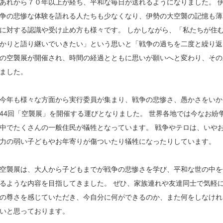
あれから７０年以上が経ち、平和な毎日が送れるようになりました。 
争の悲惨な体験を語れる人たちも少なくなり、伊勢の大空襲の記憶も薄
に対する認識や受け止め方も様々です。 しかしながら、「私たちが住
かりと語り継いでいきたい」という思いと「戦争の過ちを二度と繰り返
の空襲展が開催され、時間の経過とともに思いが願いへと変わり、その
ました。
今年も様々な方面から実行委員が集まり、戦争の悲惨さ、愚かさをいか
44回「空襲展」を開催する運びとなりました。 世界各地では今なお紛
中でたくさんの一般住民が犠牲となっています。 戦争やテロは、いや
力の弱い子どもやお年寄りが傷ついたり犠牲になったりしています。
空襲展は、大人から子どもまでが戦争の悲惨さを学び、平和な世の中を
るような内容を目指してきました。 ぜひ、家族連れや友達同士で気軽
の尊さを感じていただき、今自分に何ができるのか、また何をしなけれ
いと思っております。