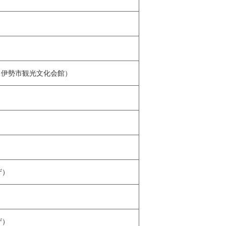
（伊勢市観光文化会館）
ザ）
ザ）