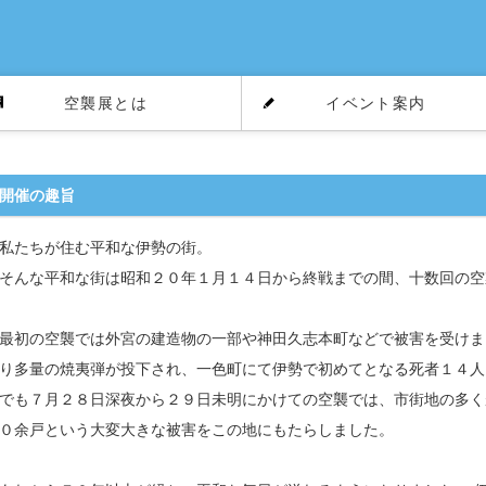
空襲展とは
イベント案内
開催の趣旨
私たちが住む平和な伊勢の街。
そんな平和な街は昭和２０年１月１４日から終戦までの間、十数回の空
最初の空襲では外宮の建造物の一部や神田久志本町などで被害を受けま
り多量の焼夷弾が投下され、一色町にて伊勢で初めてとなる死者１４人
でも７月２８日深夜から２９日未明にかけての空襲では、市街地の多く
０余戸という大変大きな被害をこの地にもたらしました。