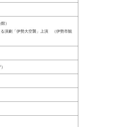
会館）
よる演劇「伊勢大空襲」上演 （伊勢市観
ザ）