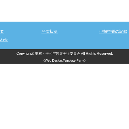
要
開催状況
伊勢空襲の記録
わせ
Copyright©
非核・平和空襲展実行委員会
All Rights Reserved.
《
Web Design:Template-Party
》