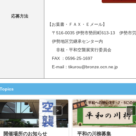
応募方法
【お葉書・ＦＡＸ・Ｅメール】
〒516-0035 伊勢市勢田町613-13 伊勢
伊勢地区労継承センター内
非核・平和空襲展実行委員会
FAX ：0596-25-1697
E-mail：tikurou@bronze.ocn.ne.jp
Topics
開催場所のお知らせ
平和の川柳募集