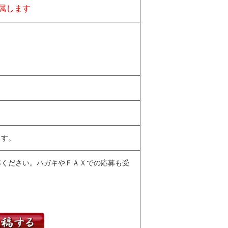
属します
ます。
募ください。ハガキやＦＡＸでの応募も受